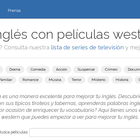
Prensa
glés con películas west
e? Consulta nuestra
lista de series de televisión
y mej
Drama
Comedia
Acción
Suspense
Crimen
Docum
Familiar
Romance
Música
Terror
Misterio
Historia
n es una manera excelente para mejorar tu inglés. Descubrie
on sus típicos tiroteos y tabernas, aprenderás palabras in
or ocasión de enriquecer tu vocabulario? Aquí tienes unos 
western que puedes empezar a ver para mejorar tu inglés.
Busca películas: