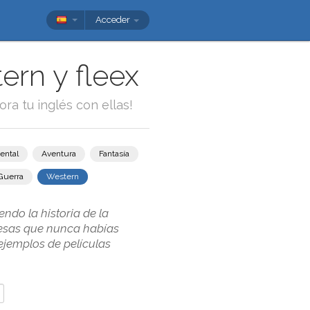
Acceder
ern y fleex
ora tu inglés con ellas!
ental
Aventura
Fantasía
Guerra
Western
ndo la historia de la
glesas que nunca habías
ejemplos de películas