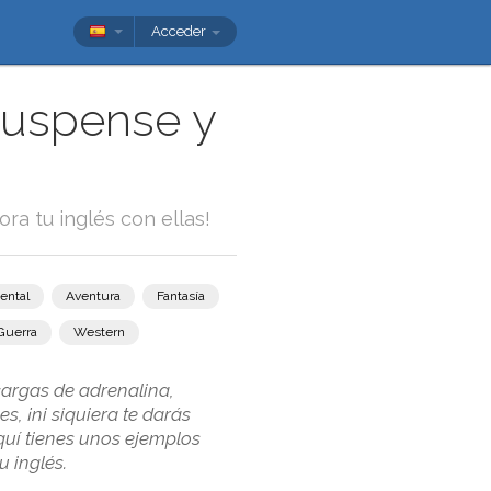
Acceder
suspense y
ora tu inglés con ellas!
ental
Aventura
Fantasía
Guerra
Western
cargas de adrenalina,
, ¡ni siquiera te darás
quí tienes unos ejemplos
 inglés.