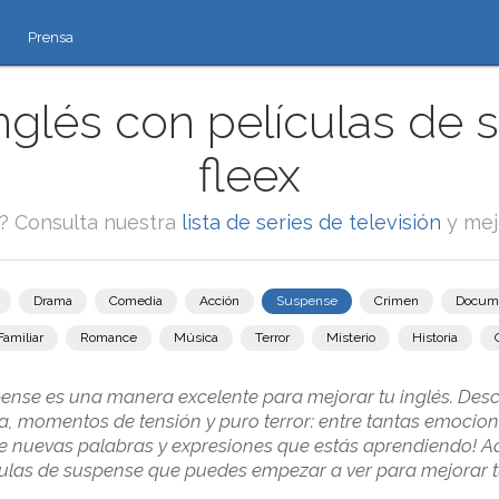
Prensa
nglés con películas de 
fleex
e? Consulta nuestra
lista de series de televisión
y mej
Drama
Comedia
Acción
Suspense
Crimen
Docum
Familiar
Romance
Música
Terror
Misterio
Historia
pense es una manera excelente para mejorar tu inglés. Des
a, momentos de tensión y puro terror: entre tantas emociones
e nuevas palabras y expresiones que estás aprendiendo! A
culas de suspense que puedes empezar a ver para mejorar tu