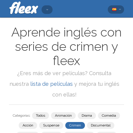
Aprende inglés con
series de crimen y
fleex
¿Eres más de ver películas? Consulta
nuestra
lista de películas
y mejora tu inglés
con ellas!
Categorías:
Todos
Animación
Drama
Comedia
Acción
Suspense
Crimen
Documental