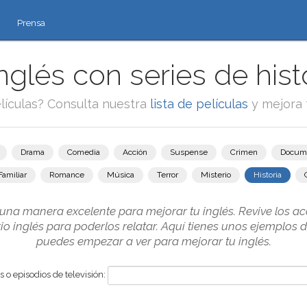
Prensa
glés con series de histo
lículas? Consulta nuestra
lista de películas
y mejora 
Drama
Comedia
Acción
Suspense
Crimen
Docum
Familiar
Romance
Música
Terror
Misterio
Historia
s una manera excelente para mejorar tu inglés. Revive los a
o inglés para poderlos relatar. Aquí tienes unos ejemplos d
puedes empezar a ver para mejorar tu inglés.
 o episodios de televisión: