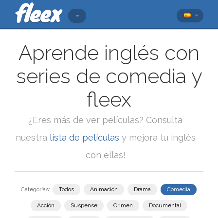
Aprende inglés con
series de comedia y
fleex
¿Eres más de ver películas? Consulta
nuestra
lista de películas
y mejora tu inglés
con ellas!
Categorías:
Todos
Animación
Drama
Comedia
Acción
Suspense
Crimen
Documental