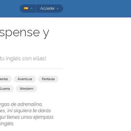
Acceder
uspense y
tu inglés con ellas!
ental
Aventura
Fantasía
Guerra
Western
rgas de adrenalina,
, ¡ni siquiera te darás
quí tienes unos ejemplos
inglés.