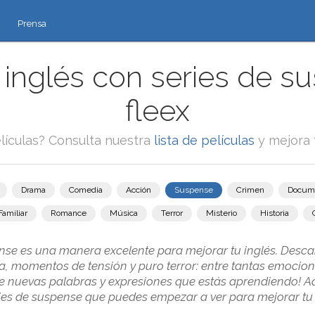
Prensa
inglés con series de s
fleex
lículas? Consulta nuestra
lista de películas
y mejora 
Drama
Comedia
Acción
Suspense
Crimen
Docum
Familiar
Romance
Música
Terror
Misterio
Historia
ense es una manera excelente para mejorar tu inglés. Desca
a, momentos de tensión y puro terror: entre tantas emociones
e nuevas palabras y expresiones que estás aprendiendo! A
ies de suspense que puedes empezar a ver para mejorar tu 