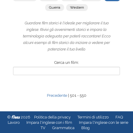
Guerra
Western
Guardare film storici è l'ideale per migliorare il tuo
inglese. Rivivi gli avvenimenti storici e impara la
terminologia adeguata per poterli raccontare! Ecco
alcuni esempi di film storici da iniziare a vedere per
potenziare il tuo livello.
Cerca un film:
Precedente
| 501 - 550
fleex
©
2026
Politica della privacy
Termini di utilizzo
FAQ
Lavoro
Impara l'inglese con i film
Impara l'inglese con le serie
TV
Grammatica
Blog