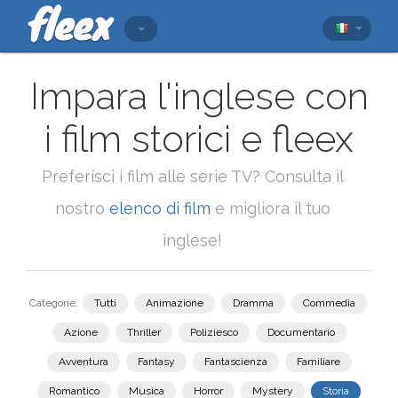
Impara l'inglese con
i film storici e fleex
Preferisci i film alle serie TV? Consulta il
nostro
elenco di film
e migliora il tuo
inglese!
Categorie:
Tutti
Animazione
Dramma
Commedia
Azione
Thriller
Poliziesco
Documentario
Avventura
Fantasy
Fantascienza
Familiare
Romantico
Musica
Horror
Mystery
Storia