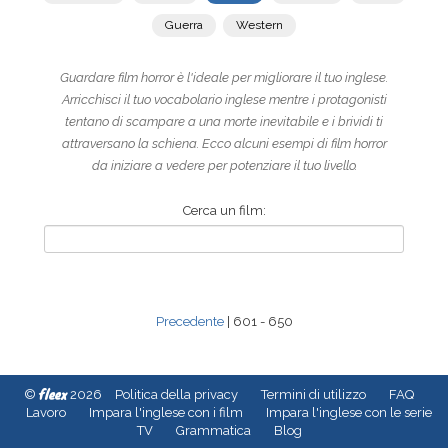
Guerra
Western
Guardare film horror è l'ideale per migliorare il tuo inglese.
Arricchisci il tuo vocabolario inglese mentre i protagonisti
tentano di scampare a una morte inevitabile e i brividi ti
attraversano la schiena. Ecco alcuni esempi di film horror
da iniziare a vedere per potenziare il tuo livello.
Cerca un film:
Precedente
| 601 - 650
fleex
©
2026
Politica della privacy
Termini di utilizzo
FAQ
Lavoro
Impara l'inglese con i film
Impara l'inglese con le serie
TV
Grammatica
Blog