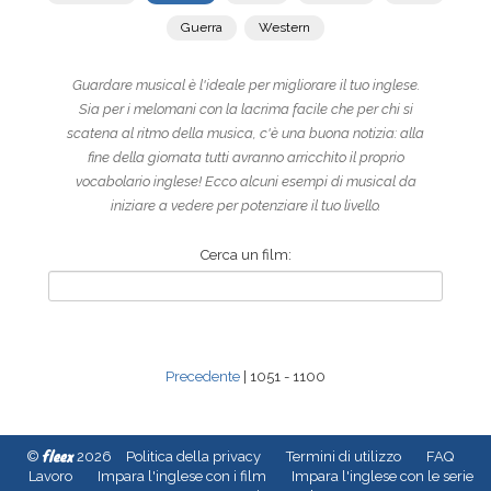
Guerra
Western
Guardare musical è l'ideale per migliorare il tuo inglese.
Sia per i melomani con la lacrima facile che per chi si
scatena al ritmo della musica, c'è una buona notizia: alla
fine della giornata tutti avranno arricchito il proprio
vocabolario inglese! Ecco alcuni esempi di musical da
iniziare a vedere per potenziare il tuo livello.
Cerca un film:
Precedente
| 1051 - 1100
fleex
©
2026
Politica della privacy
Termini di utilizzo
FAQ
Lavoro
Impara l'inglese con i film
Impara l'inglese con le serie