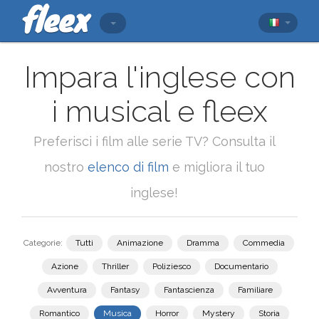
Impara l'inglese con
i musical e fleex
Preferisci i film alle serie TV? Consulta il
nostro
elenco di film
e migliora il tuo
inglese!
Categorie:
Tutti
Animazione
Dramma
Commedia
Azione
Thriller
Poliziesco
Documentario
Avventura
Fantasy
Fantascienza
Familiare
Romantico
Musica
Horror
Mystery
Storia