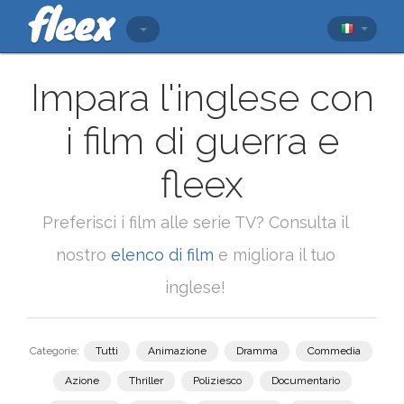
Impara l'inglese con
i film di guerra e
fleex
Preferisci i film alle serie TV? Consulta il
nostro
elenco di film
e migliora il tuo
inglese!
Categorie:
Tutti
Animazione
Dramma
Commedia
Azione
Thriller
Poliziesco
Documentario