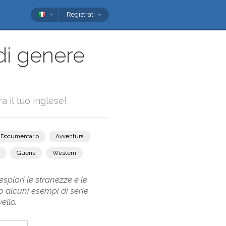
Registrati
di genere
a il tuo inglese!
Documentario
Avventura
Guerra
Western
splori le stranezze e le
 alcuni esempi di serie
ello.