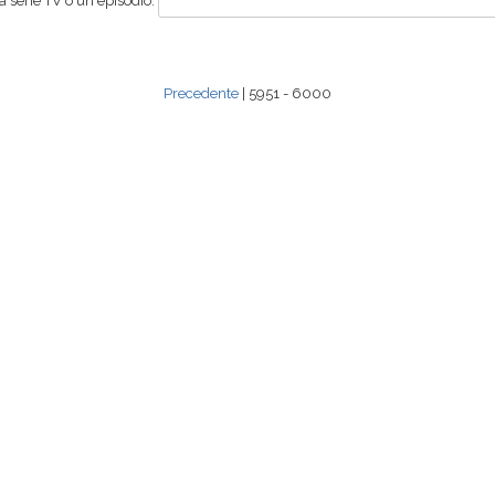
 serie TV o un episodio:
Precedente
| 5951 - 6000