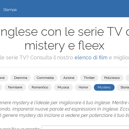
Stampa
'inglese con le serie TV 
mistery e fleex
alle serie TV? Consulta il nostro
elenco di film
e miglior
one
Dramma
Commedia
Azione
Thriller
Poliziesco
Familiare
Romantico
Musica
Horror
Mystery
Storia
nere mystery è l'ideale per migliorare il tuo inglese. Mentre e
ondo, imparerai nuove parole ed espressioni in inglese. Ecco
i genere mystery da iniziare a vedere per potenziare il tuo liv