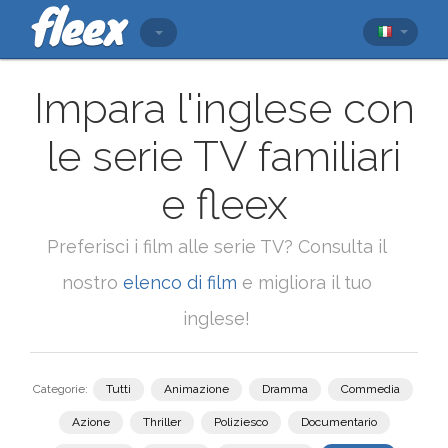
Impara l'inglese con
le serie TV familiari
e fleex
Preferisci i film alle serie TV? Consulta il
nostro
elenco di film
e migliora il tuo
inglese!
Categorie:
Tutti
Animazione
Dramma
Commedia
Azione
Thriller
Poliziesco
Documentario