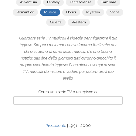
Avventura
Fantasy
Fantascienza
Familiare
Romantico
Musica
Horror
Mystery
Storia
Guerra
Western
Guardare serie TV musicali è l'ideale per migliorare il tuo
inglese. Sia per i melomani con la lacrima facile che per
chi si scatena al ritmo della musica, c'è una buona
notizia: alla fine della giornata tutti avranno arricchito il
proprio vocabolario inglese! Ecco alcuni esempi di serie
TV musicali da iniziare a vedere per potenziare il tuo
livello.
Cerca una serie TV o un episodio:
Precedente
| 1951 - 2000