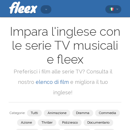
Impara l'inglese con
le serie TV musicali
e fleex
Preferisci i film alle serie TV? Consulta il
nostro
elenco di film
e migliora il tuo
inglese!
Categorie:
Tutti
Animazione
Dramma
Commedia
Azione
Thriller
Poliziesco
Documentario