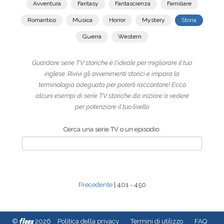
Avventura
Fantasy
Fantascienza
Familiare
Romantico
Musica
Horror
Mystery
Storia
Guerra
Western
Guardare serie TV storiche è l'ideale per migliorare il tuo
inglese. Rivivi gli avvenimenti storici e impara la
terminologia adeguata per poterli raccontare! Ecco
alcuni esempi di serie TV storiche da iniziare a vedere
per potenziare il tuo livello.
Cerca una serie TV o un episodio:
Precedente
| 401 - 450
fleex
©
2026
Politica della privacy
Termini di utilizzo
FAQ