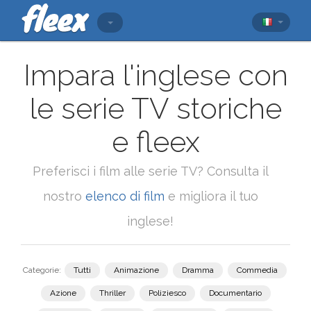
Impara l'inglese con
le serie TV storiche
e fleex
Preferisci i film alle serie TV? Consulta il
nostro
elenco di film
e migliora il tuo
inglese!
Categorie:
Tutti
Animazione
Dramma
Commedia
Azione
Thriller
Poliziesco
Documentario