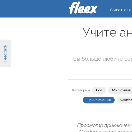
Связаться с
Учите а
Feedback
Вы больше любите се
Категории:
Все
Мультипли
Приключения
Фэнте
Просмотр приключенче
Следите за приключе