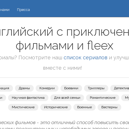
 нами
Пресса
нглийский с приключе
фильмами и fleex
риалы? Посмотрите наш
список сериалов
и улучш
вместе с ними!
кация
Драмы
Комедии
Боевики
Триллеры
Детекти
зи
Научная фантастика
Для всей семьи
Романтические
М
Мистические
Исторические
Военные
Вестерны
ских фильмов - это отличный способ повысить свой
ниями положительных и непобедимых героев и попо