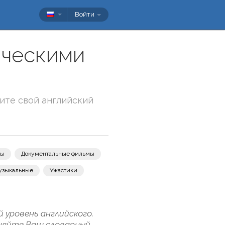
Войти
нческими
ите свой английский
вы
Документальные фильмы
узыкальные
Ужастики
 уровень английского.
лняйте Ваш словарный