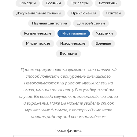
Комедии
Боевики
Триллеры
Детективы
Документальные фильмы
Приключения
Фэнтези
Научная фантастика
Для всей семьи
Романтические
Музыкальные
Ужастики
Мистические
Исторические
Военные
Вестерны
Просмотр музыкальных фильмов - это отличный
способ повысить свой уровень английского.
Наворачиваются ли у Вас от музыки слезы на
глаза, или она вызывает у Вас улыбку, в любом
случае, Вы всегда выучите новые английские слова
и выражения. Ниже Вы можете увидеть список
музыкальных фильмов, с которых Вы можете
начать работу над своим английским.
Поиск фильма: