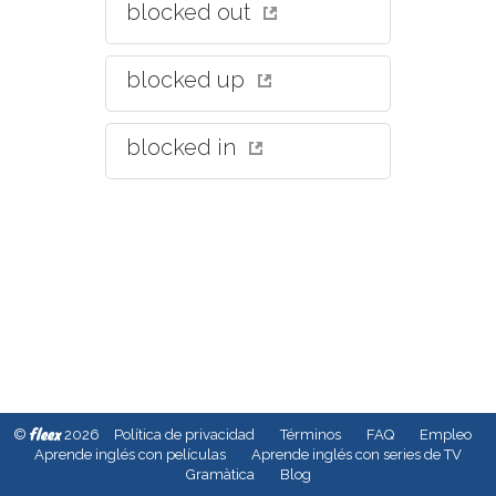
blocked out
blocked up
blocked in
fleex
©
2026
Política de privacidad
Términos
FAQ
Empleo
Aprende inglés con películas
Aprende inglés con series de TV
Gramàtica
Blog