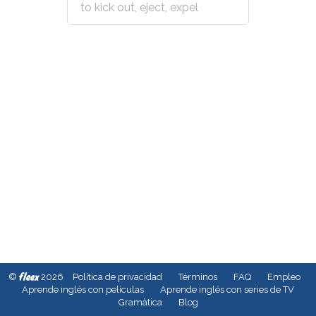
to kick out, eject, expel
fleex
©
2026
Política de privacidad
Términos
FAQ
Empleo
Aprende inglés con películas
Aprende inglés con series de TV
Gramàtica
Blog