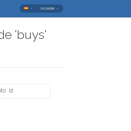
Acceder
e 'buys'
nto