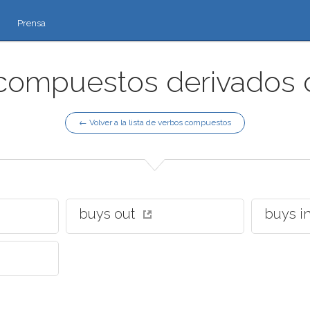
Prensa
compuestos derivados d
← Volver a la lista de verbos compuestos
buys out
buys i