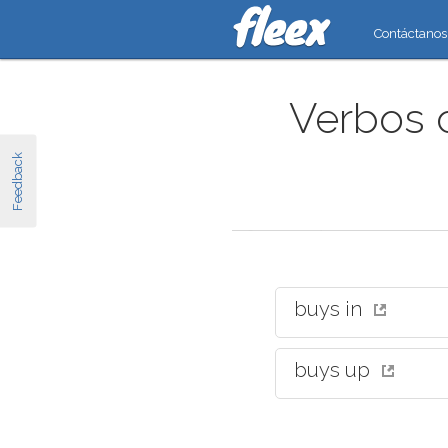
Contáctanos
Verbos 
Feedback
buys in
buys up