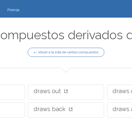
Prensa
ompuestos derivados d
← Volver a la lista de verbos compuestos
draws out
draws 
draws back
draws