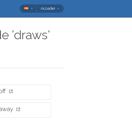
Acceder
e 'draws'
off
 away