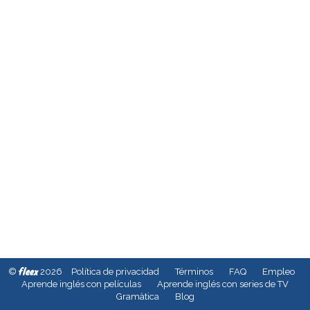
fleex
©
2026
Política de privacidad
Términos
FAQ
Empleo
Aprende inglés con películas
Aprende inglés con series de TV
Gramàtica
Blog