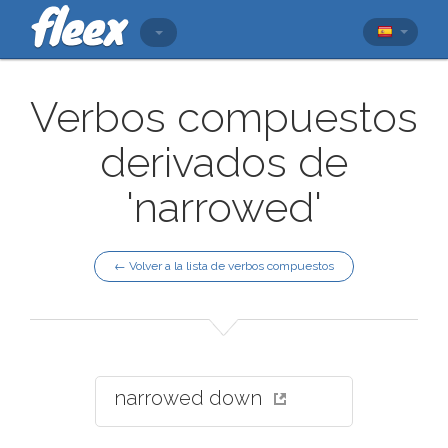
Verbos compuestos
derivados de
'narrowed'
← Volver a la lista de verbos compuestos
narrowed down