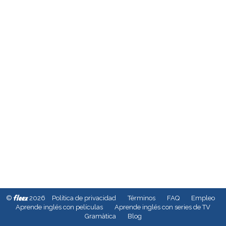
fleex
©
2026
Política de privacidad
Términos
FAQ
Empleo
Aprende inglés con películas
Aprende inglés con series de TV
Gramàtica
Blog