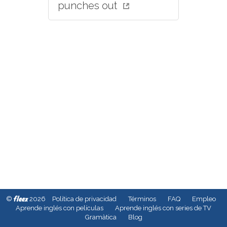
punches out
fleex
©
2026
Política de privacidad
Términos
FAQ
Empleo
Aprende inglés con películas
Aprende inglés con series de TV
Gramàtica
Blog