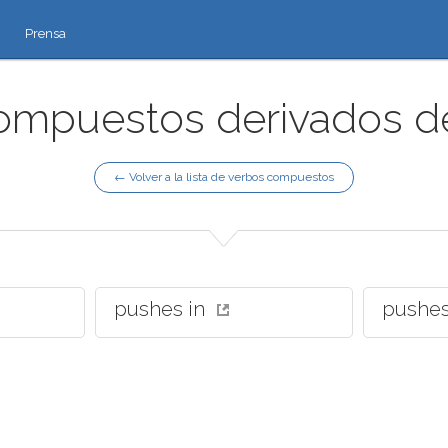
Prensa
ompuestos derivados de
← Volver a la lista de verbos compuestos
pushes in
pushe