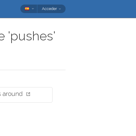
Acceder
 'pushes'
s around