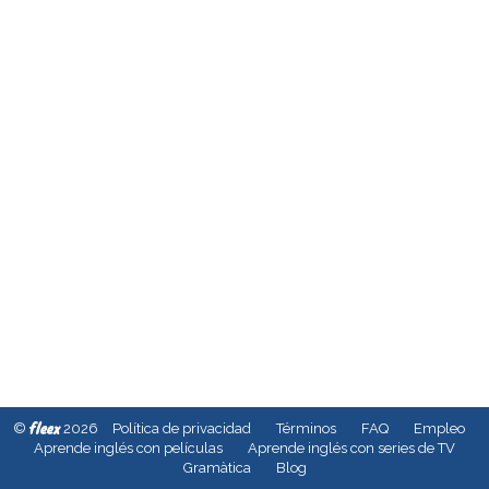
fleex
©
2026
Política de privacidad
Términos
FAQ
Empleo
Aprende inglés con películas
Aprende inglés con series de TV
Gramàtica
Blog