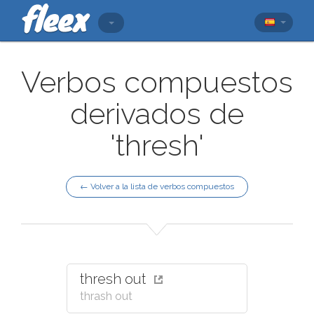
Verbos compuestos
derivados de
'thresh'
← Volver a la lista de verbos compuestos
thresh out
thrash out