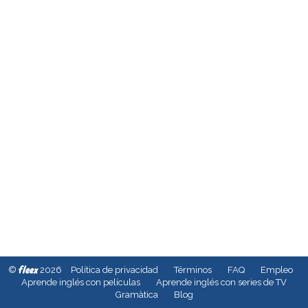
fleex
©
2026
Política de privacidad
Términos
FAQ
Empleo
Aprende inglés con películas
Aprende inglés con series de TV
Gramàtica
Blog