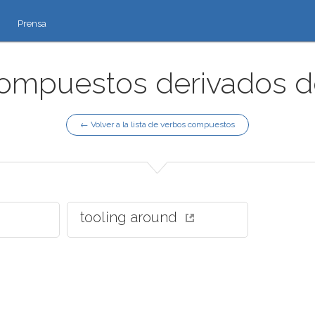
Prensa
ompuestos derivados de 
← Volver a la lista de verbos compuestos
tooling around