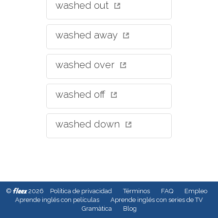
washed out
washed away
washed over
washed off
washed down
fleex
©
2026
Política de privacidad
Términos
FAQ
Empleo
Aprende inglés con películas
Aprende inglés con series de TV
Gramàtica
Blog