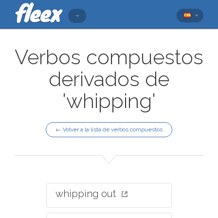
Verbos compuestos
derivados de
'whipping'
← Volver a la lista de verbos compuestos
whipping out