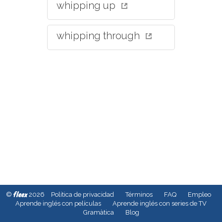
whipping up
whipping through
fleex
©
2026
Política de privacidad
Términos
FAQ
Empleo
Aprende inglés con películas
Aprende inglés con series de TV
Gramàtica
Blog