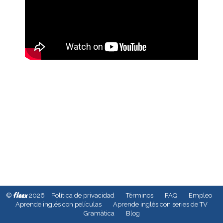
fleex
©
2026
Política de privacidad
Términos
FAQ
Empleo
Aprende inglés con películas
Aprende inglés con series de TV
Gramàtica
Blog