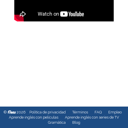
fleex
©
2026
Política de privacidad
Términos
FAQ
Empleo
Aprende inglés con películas
Aprende inglés con series de TV
Gramàtica
Blog