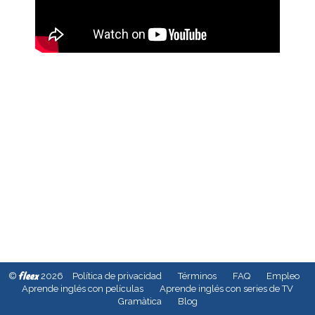
fleex
©
2026
Política de privacidad
Términos
FAQ
Empleo
Aprende inglés con películas
Aprende inglés con series de TV
Gramàtica
Blog