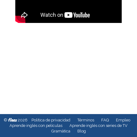
fleex
©
2026
Política de privacidad
Términos
FAQ
Empleo
Aprende inglés con películas
Aprende inglés con series de TV
Gramàtica
Blog