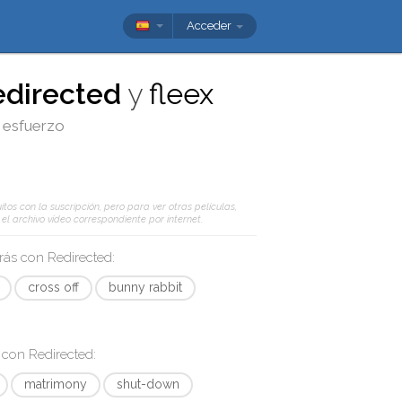
Acceder
edirected
y
fleex
n esfuerzo
tos con la suscripción, pero para ver otras películas,
l archivo vídeo correspondiente por internet.
arás con
Redirected
:
cross off
bunny rabbit
s con
Redirected
:
matrimony
shut-down