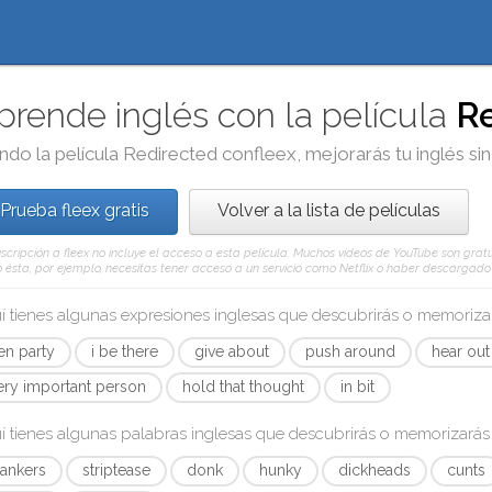
prende inglés con la película
R
ndo la película
Redirected
con
fleex
, mejorarás tu inglés si
Prueba fleex gratis
Volver a la lista de películas
scripción a fleex no incluye el acceso a esta película. Muchos vídeos de YouTube son gratui
ésta, por ejemplo, necesitas tener acceso a un servicio como Netflix o haber descargado e
í tienes algunas expresiones inglesas que descubrirás o memoriz
en party
i be there
give about
push around
hear out
ery important person
hold that thought
in bit
í tienes algunas palabras inglesas que descubrirás o memorizará
ankers
striptease
donk
hunky
dickheads
cunts