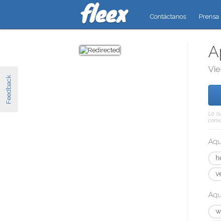
Contáctanos
Prensa
A
Vie
Feedback
La su
como 
Aqu
h
v
Aqu
w