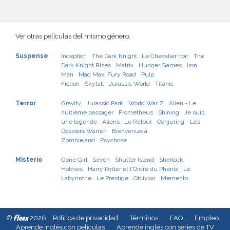
Ver otras películas del mismo género:
Suspense
Inception
The Dark Knight : Le Chevalier noir
The
Dark Knight Rises
Matrix
Hunger Games
Iron
Man
Mad Max: Fury Road
Pulp
Fiction
Skyfall
Jurassic World
Titanic
Terror
Gravity
Jurassic Park
World War Z
Alien - Le
huitième passager
Prometheus
Shining
Je suis
une légende
Aliens : Le Retour
Conjuring - Les
Dossiers Warren
Bienvenue à
Zombieland
Psychose
Misterio
Gone Girl
Seven
Shutter Island
Sherlock
Holmes
Harry Potter et l'Ordre du Phénix
Le
Labyrinthe
Le Prestige
Oblivion
Memento
fleex
©
2026
Política de privacidad
Términos
FAQ
Empleo
Aprende inglés con películas
Aprende inglés con series de TV