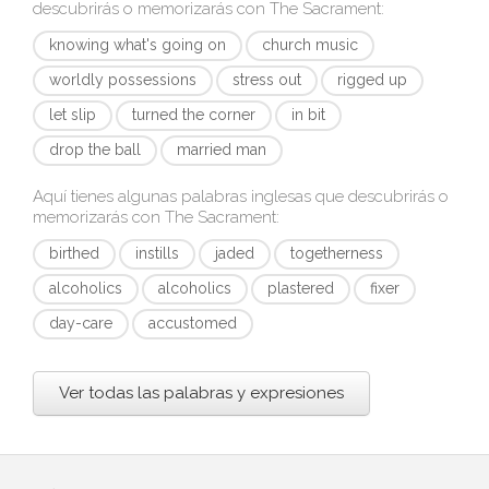
descubrirás o memorizarás con
The Sacrament
:
knowing what's going on
church music
worldly possessions
stress out
rigged up
let slip
turned the corner
in bit
drop the ball
married man
Aquí tienes algunas palabras inglesas que descubrirás o
memorizarás con
The Sacrament
:
birthed
instills
jaded
togetherness
alcoholics
alcoholics
plastered
fixer
day-care
accustomed
Ver todas las palabras y expresiones