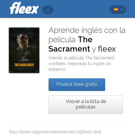
Aprende inglés con la
película
The
Sacrament
y
fleex
Viendo la película
The Sacrament
con
fleex
, mejorarás tu inglés sin
esfuerzo
Prueba fleex gratis
Volver a la lista de
películas
Aquí tienes algunas expresiones inglesas que