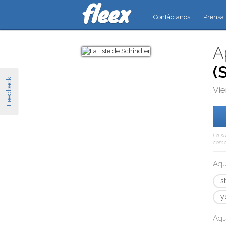
Contáctanos
Prensa
A
(
Feedback
Vie
La su
como 
Aqu
s
y
Aqu