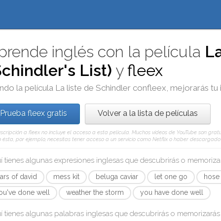
prende inglés con la película
La
Schindler's List)
y
fleex
ndo la película
La liste de Schindler
con
fleex
, mejorarás tu 
Prueba fleex gratis
Volver a la lista de películas
scripción a fleex no incluye el acceso a esta película. Muchos vídeos de YouTube son gratui
ésta, por ejemplo, necesitas tener acceso a un servicio como Netflix o haber descargado e
í tienes algunas expresiones inglesas que descubrirás o memoriz
tars of david
mess kit
beluga caviar
let one go
hose
ou've done well
weather the storm
you have done well
í tienes algunas palabras inglesas que descubrirás o memorizará