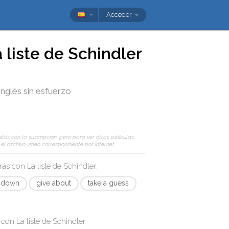
Acceder
 liste de Schindler
inglés sin esfuerzo
tos con la suscripción, pero para ver otras películas,
l archivo vídeo correspondiente por internet.
arás con
La liste de Schindler
:
 down
give about
take a guess
s con
La liste de Schindler
: