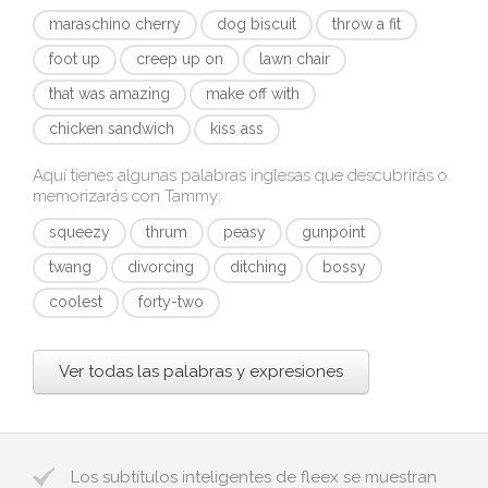
maraschino cherry
dog biscuit
throw a fit
foot up
creep up on
lawn chair
that was amazing
make off with
chicken sandwich
kiss ass
Aquí tienes algunas palabras inglesas que descubrirás o
memorizarás con
Tammy
:
squeezy
thrum
peasy
gunpoint
twang
divorcing
ditching
bossy
coolest
forty-two
Ver todas las palabras y expresiones
Los subtítulos inteligentes de fleex se muestran