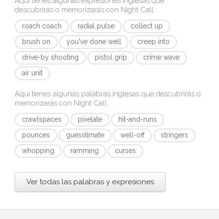
Aquí tienes algunas expresiones inglesas que
descubrirás o memorizarás con
Night Call
:
roach coach
radial pulse
collect up
brush on
you've done well
creep into
drive-by shooting
pistol grip
crime wave
air unit
Aquí tienes algunas palabras inglesas que descubrirás o
memorizarás con
Night Call
:
crawlspaces
pixelate
hit-and-runs
pounces
guesstimate
well-off
stringers
whopping
ramming
curses
Ver todas las palabras y expresiones