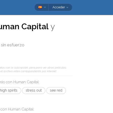
Acceder
uman Capital
y
s sin esfuerzo
tos con la suscripción, pero para ver otras películas,
l archivo vídeo correspondiente por internet.
arás con
Human Capital
:
 high spirits
stress out
see red
s con
Human Capital
: