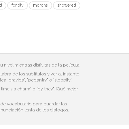
d
fondly
morons
showered
 nivel mientras disfrutas de la película.
bra de los subtítulos y ver al instante
 "gravida", "pedantry" o "sloppily".
time's a charm" o "by they". ¡Qué mejor
l de vocabulario para guardar las
nunciación lenta de los diálogos...