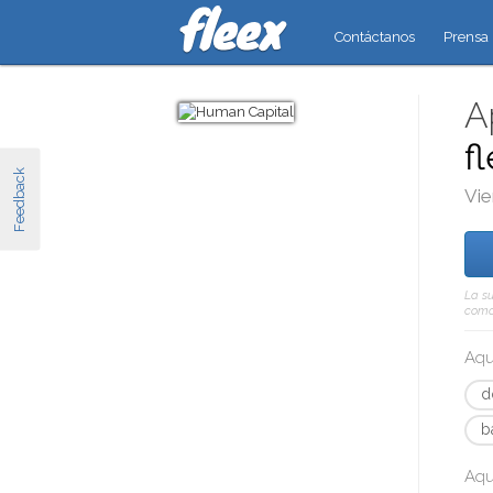
Contáctanos
Prensa
A
f
Feedback
Vie
La su
como 
Aqu
d
b
Aqu