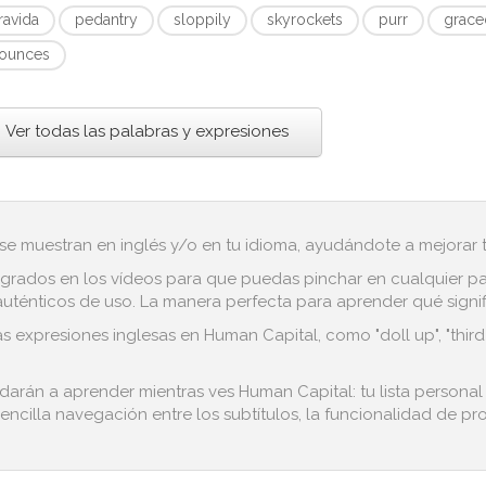
ravida
pedantry
sloppily
skyrockets
purr
grace
ounces
Ver todas las palabras y expresiones
 se muestran en inglés y/o en tu idioma, ayudándote a mejorar tu
grados en los vídeos para que puedas pinchar en cualquier pala
ténticos de uso. La manera perfecta para aprender qué significa
s expresiones inglesas en Human Capital, como "doll up", "third 
udarán a aprender mientras ves Human Capital: tu lista persona
encilla navegación entre los subtítulos, la funcionalidad de pro