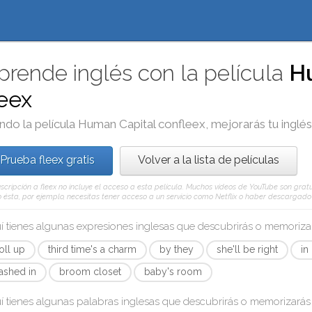
prende inglés con la película
H
leex
ndo la película
Human Capital
con
fleex
, mejorarás tu inglé
Prueba fleex gratis
Volver a la lista de películas
scripción a fleex no incluye el acceso a esta película. Muchos vídeos de YouTube son gratui
ésta, por ejemplo, necesitas tener acceso a un servicio como Netflix o haber descargado e
í tienes algunas expresiones inglesas que descubrirás o memoriz
oll up
third time's a charm
by they
she'll be right
in
ashed in
broom closet
baby's room
í tienes algunas palabras inglesas que descubrirás o memorizará