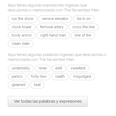
Aquí tienes algunas expresiones inglesas que
descubrirás o memorizarás con
The November Man
:
run the show
service elevator
be in on
clock tower
femoral artery
cross the line
body armor
right-hand man
line of fire
clean slate
Aquí tienes algunas palabras inglesas que descubrirás o
memorizarás con
The November Man
:
underbelly
niner
exfil
sweetest
panics
forty-two
swath
misjudged
gleaned
twat
Ver todas las palabras y expresiones