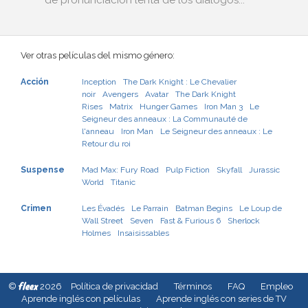
de pronunciación lenta de los diálogos...
Ver otras películas del mismo género:
Acción
Inception
The Dark Knight : Le Chevalier
noir
Avengers
Avatar
The Dark Knight
Rises
Matrix
Hunger Games
Iron Man 3
Le
Seigneur des anneaux : La Communauté de
l'anneau
Iron Man
Le Seigneur des anneaux : Le
Retour du roi
Suspense
Mad Max: Fury Road
Pulp Fiction
Skyfall
Jurassic
World
Titanic
Crimen
Les Évadés
Le Parrain
Batman Begins
Le Loup de
Wall Street
Seven
Fast & Furious 6
Sherlock
Holmes
Insaisissables
fleex
©
2026
Política de privacidad
Términos
FAQ
Empleo
Aprende inglés con películas
Aprende inglés con series de TV