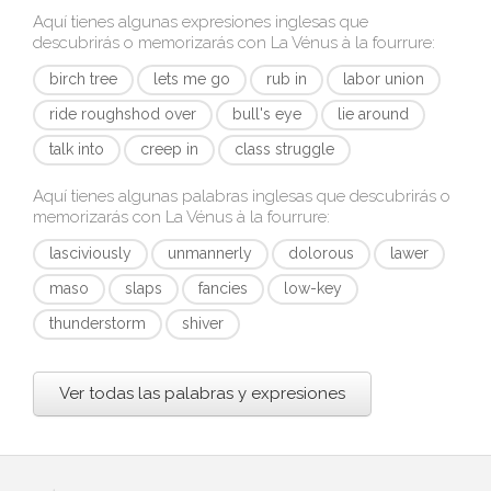
Aquí tienes algunas expresiones inglesas que
descubrirás o memorizarás con
La Vénus à la fourrure
:
birch tree
lets me go
rub in
labor union
ride roughshod over
bull's eye
lie around
talk into
creep in
class struggle
Aquí tienes algunas palabras inglesas que descubrirás o
memorizarás con
La Vénus à la fourrure
:
lasciviously
unmannerly
dolorous
lawer
maso
slaps
fancies
low-key
thunderstorm
shiver
Ver todas las palabras y expresiones