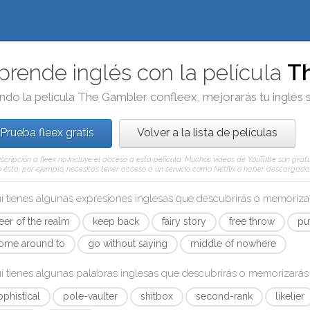
prende inglés con la película
T
ndo la película
The Gambler
con
fleex
, mejorarás tu inglés 
Prueba fleex gratis
Volver a la lista de películas
scripción a fleex no incluye el acceso a esta película. Muchos vídeos de YouTube son gratui
ésta, por ejemplo, necesitas tener acceso a un servicio como Netflix o haber descargado e
í tienes algunas expresiones inglesas que descubrirás o memoriz
eer of the realm
keep back
fairy story
free throw
pu
ome around to
go without saying
middle of nowhere
í tienes algunas palabras inglesas que descubrirás o memorizará
ophistical
pole-vaulter
shitbox
second-rank
likelier