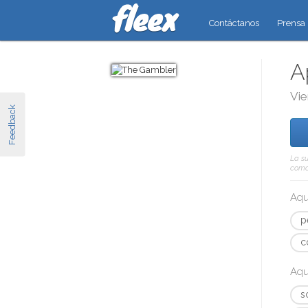
Contáctanos
Prensa
A
Vie
Feedback
La su
como 
Aqu
p
c
Aqu
s