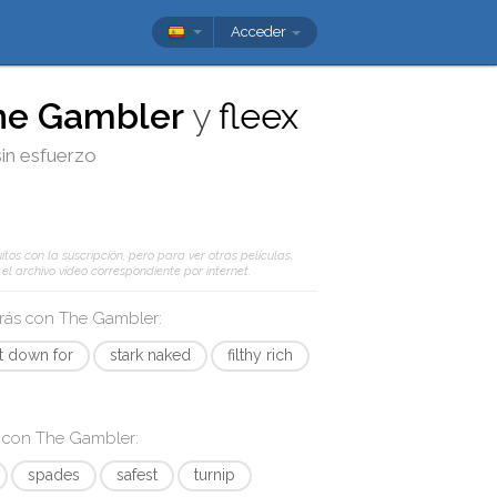
Acceder
he Gambler
y
fleex
sin esfuerzo
tos con la suscripción, pero para ver otras películas,
l archivo vídeo correspondiente por internet.
arás con
The Gambler
:
t down for
stark naked
filthy rich
s con
The Gambler
:
spades
safest
turnip