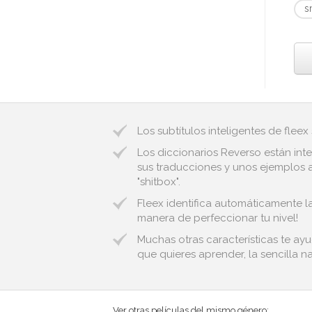
s
Los subtítulos inteligentes de fleex
Los diccionarios Reverso están inte
sus traducciones y unos ejemplos au
"shitbox".
Fleex identifica automáticamente la
manera de perfeccionar tu nivel!
Muchas otras características te ay
que quieres aprender, la sencilla n
Ver otras películas del mismo género: