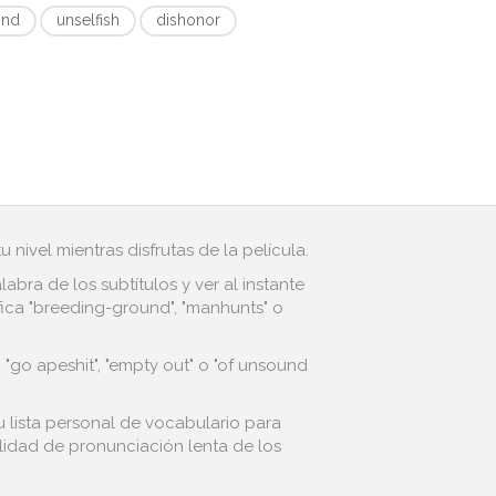
ind
unselfish
dishonor
 nivel mientras disfrutas de la película.
bra de los subtítulos y ver al instante
ica "breeding-ground", "manhunts" o
 "go apeshit", "empty out" o "of unsound
tu lista personal de vocabulario para
alidad de pronunciación lenta de los