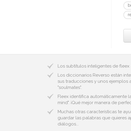
b
r
Los subtítulos inteligentes de fleex
Los diccionarios Reverso están inte
sus traducciones y unos ejemplos a
"soulmates".
Fleex identifica automáticamente la
mind". ¡Qué mejor manera de perfecc
Muchas otras características te ayu
guardar las palabras que quieres ap
diálogos...