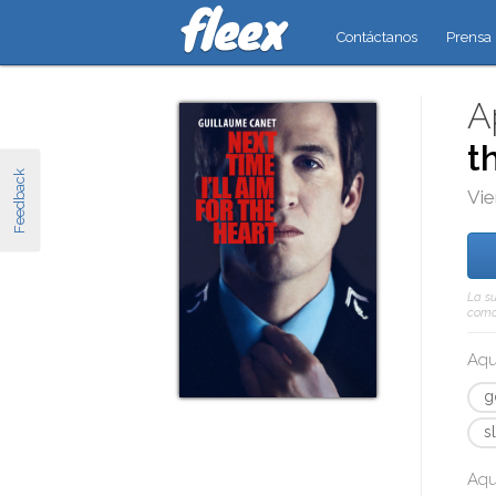
Contáctanos
Prensa
A
t
Feedback
Vie
La su
como 
Aqu
g
s
Aqu