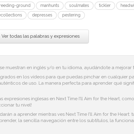
reeding-ground
manhunts
soulmates
tickler
headw
ecollections
depresses
pestering
Ver todas las palabras y expresiones
 se muestran en inglés y/o en tu idioma, ayudándote a mejorar tu
grados en los vídeos para que puedas pinchar en cualquier pala
uténticos de uso. La manera perfecta para aprender qué signif
s expresiones inglesas en Next Time I'll Aim for the Heart, como
ionar tu nivel!
darán a aprender mientras ves Next Time I'll Aim for the Heart: 
render, la sencilla navegación entre los subtítulos, la funcion