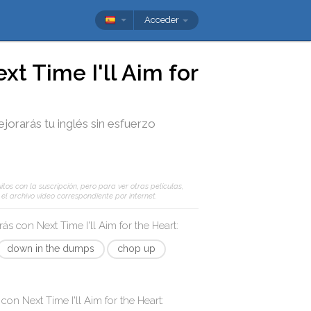
Acceder
xt Time I'll Aim for
ejorarás tu inglés sin esfuerzo
tos con la suscripción, pero para ver otras películas,
l archivo vídeo correspondiente por internet.
arás con
Next Time I'll Aim for the Heart
:
down in the dumps
chop up
s con
Next Time I'll Aim for the Heart
: