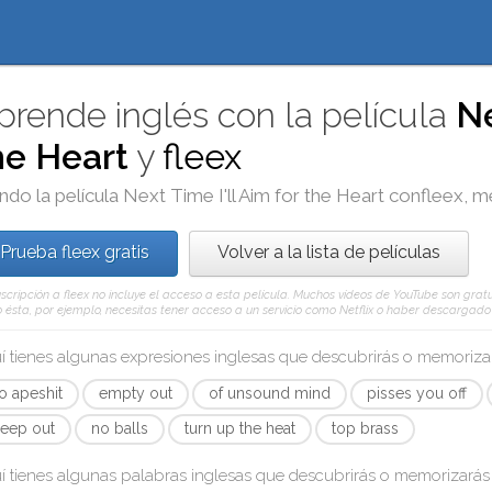
prende inglés con la película
Ne
he Heart
y
fleex
ndo la película
Next Time I'll Aim for the Heart
con
fleex
, m
Prueba fleex gratis
Volver a la lista de películas
scripción a fleex no incluye el acceso a esta película. Muchos vídeos de YouTube son gratui
ésta, por ejemplo, necesitas tener acceso a un servicio como Netflix o haber descargado e
í tienes algunas expresiones inglesas que descubrirás o memoriz
o apeshit
empty out
of unsound mind
pisses you off
leep out
no balls
turn up the heat
top brass
í tienes algunas palabras inglesas que descubrirás o memorizará