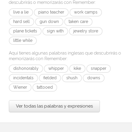
descubrirás o memorizarás con
Remember
:
live a lie
piano teacher
work camps
hard sell
gun down
taken care
plane tickets
sign with
jewelry store
little while
Aquí tienes algunas palabras inglesas que descubrirás o
memorizarás con
Remember
:
dishonorably
whipper
kike
snapper
incidentals
fielded
shush
downs
Wiener
tattooed
Ver todas las palabras y expresiones