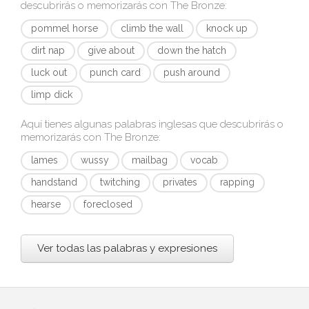
descubrirás o memorizarás con
The Bronze
:
pommel horse
climb the wall
knock up
dirt nap
give about
down the hatch
luck out
punch card
push around
limp dick
Aquí tienes algunas palabras inglesas que descubrirás o
memorizarás con
The Bronze
:
lames
wussy
mailbag
vocab
handstand
twitching
privates
rapping
hearse
foreclosed
Ver todas las palabras y expresiones