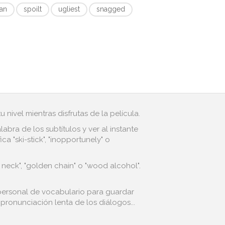
ian
spoilt
ugliest
snagged
 nivel mientras disfrutas de la película.
bra de los subtítulos y ver al instante
 "ski-stick", "inopportunely" o
 neck", "golden chain" o "wood alcohol".
a personal de vocabulario para guardar
 pronunciación lenta de los diálogos...