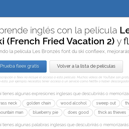
prende inglés con la película
Le
ki (French Fried Vacation 2)
y
f
ndo la película
Les Bronzés font du ski
con
fleex
, mejorarás
Prueba fleex gratis
Volver a la lista de películas
scripción a fleex no incluye el acceso a esta película. Muchos vídeos de YouTube son gratui
ésta, por ejemplo, necesitas tener acceso a un servicio como Netflix o haber descargado e
í tienes algunas expresiones inglesas que descubrirás o memoriz
rass neck
golden chain
wood alcohol
sweep out
th
ountain man
blueberry pie
does good
thick as thieves
í tienes algunas palabras inglesas que descubrirás o memorizará