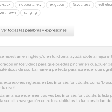
ki-stick
inopportunely
exiguous
flavourless
esthetic
verthrown
stinging
Ver todas las palabras y expresiones
 se muestran en inglés y/o en tu idioma, ayudándote a mejorar tu
grados en los vídeos para que puedas pinchar en cualquier pala
ténticos de uso. La manera perfecta para aprender qué significa
s expresiones inglesas en Les Bronzés font du ski, como "brass
tu nivel!
darán a aprender mientras ves Les Bronzés font du ski: tu list
la sencilla navegación entre los subtítulos, la funcionalidad de