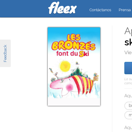
Contáctanos
Prensa
A
s
Feedback
Vie
La su
como 
Aqu
b
m
Aqu