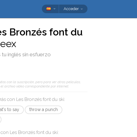
Acceder
s Bronzés font du
leex
 tu inglés sin esfuerzo
tos con la suscripción, pero para ver otras películas,
l archivo vídeo correspondiente por internet.
arás con
Les Bronzés font du ski
:
at's to say
throw a punch
s con
Les Bronzés font du ski
: