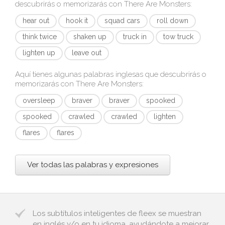
descubrirás o memorizarás con
There Are Monsters
:
hear out
hook it
squad cars
roll down
think twice
shaken up
truck in
tow truck
lighten up
leave out
Aquí tienes algunas palabras inglesas que descubrirás o
memorizarás con
There Are Monsters
:
oversleep
braver
braver
spooked
spooked
crawled
crawled
lighten
flares
flares
Ver todas las palabras y expresiones
Los subtítulos inteligentes de fleex se muestran
en inglés y/o en tu idioma, ayudándote a mejorar