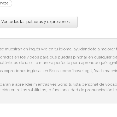
maze
Ver todas las palabras y expresiones
 se muestran en inglés y/o en tu idioma, ayudándote a mejorar tu
grados en los vídeos para que puedas pinchar en cualquier pala
ténticos de uso. La manera perfecta para aprender qué significa "
s expresiones inglesas en Skins, como "have legs", "cash machin
udarán a aprender mientras ves Skins: tu lista personal de voca
ación entre los subtítulos, la funcionalidad de pronunciación len