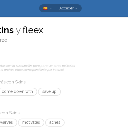
Acceder
ins
y
fleex
erzo
tos con la suscripción, pero para ver otras películas,
l archivo vídeo correspondiente por internet.
arás con
Skins
:
come down with
save up
s con
Skins
:
warves
motivates
aches