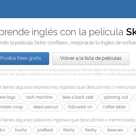
prende inglés con la película
Sk
ndo la película
Skins
con
fleex
, mejorarás tu inglés sin esfu
Prueba fleex gratis
Volver a la lista de películas
scripción a fleex no incluye el acceso a esta película. Muchos vídeos de YouTube son gratui
ésta, por ejemplo, necesitas tener acceso a un servicio como Netflix o haber descargado e
í tienes algunas expresiones inglesas que descubrirás o memoriz
ave legs
cash machine
take a back seat
spinning out
hicken soup
dead person
followed on
coffee table
í tienes algunas palabras inglesas que descubrirás o memorizará
itro
bushy
prettiest
fleshy
fleshy
dwarves
d