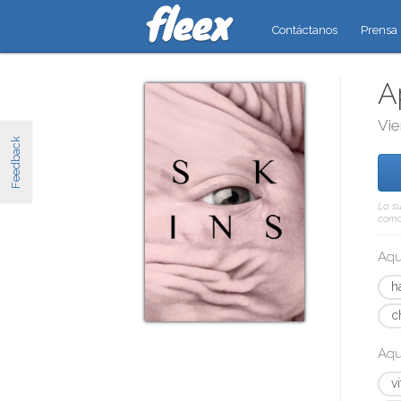
Contáctanos
Prensa
A
Vie
Feedback
La su
como 
Aqu
h
c
Aqu
v