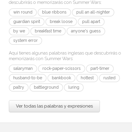
descubrirás o memorizarás con
Summer Wars
:
win round
blue ribbons
pull an all-nighter
guardian spirit
break loose
pull apart
by we
breakfast time
anyone's guess
system error
Aquí tienes algunas palabras inglesas que descubrirás o
memorizarás con
Summer Wars
:
salaryman
rock-paper-scissors
part-timer
husband-to-be
bankbook
hottest
rusted
paltry
battleground
luring
Ver todas las palabras y expresiones