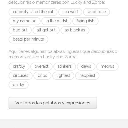
descubrirás o memorizarás con
Lucky and Zorba
:
curiosity killed the cat
sea wolf
wind rose
my name be
in the midst
flying fish
bug out
all get out
as black as
beats per minute
Aquí tienes algunas palabras inglesas que descubrirás o
memorizarás con
Lucky and Zorba
:
craftily
overact
stinkers
dews
meows
circuses
drips
lightest
happiest
quirky
Ver todas las palabras y expresiones